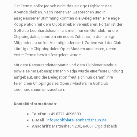
Der Termin sollte jedoch nicht das einzige Highlight des
Abends bleiben. Nach intensiven Gesprächen und in
ausgelassener Stimmung konnten die Delegierten eine enge
Kooperation mit dem Clubbetreiber vereinbaren. Fortan ist der
Golfclub Leonhardshaun nicht mehr nur ein Golfclub für die
Chippingdales, sondern ein neues Zuhause, in dem einige
Mitglieder ab sofort Vollmitglieder sind. Zudem wird der Club
künftig die Chippingdales Open Masters ausrichten, deren
erster Termin bereits festgelegt wurde.
Mit dem Restaurantleiter Martin und dem Clubleiter Markus
sowie seiner Lebenspartnerin Nadja wurde eine feste Bindung
aufgebaut, und die Delegation freut sich nun darauf, ihre
feierlichen Chippingdales Open / Masters im Golfclub
Leonhardshaun umzusetzen.
Kontaktinformationen:
Telefon:
+49 8771-4096380
E-Mail:
info@golfplatz-leonhardshaun.de
Anschrift:
Martinshaun 230, 84061 Ergoldsbach