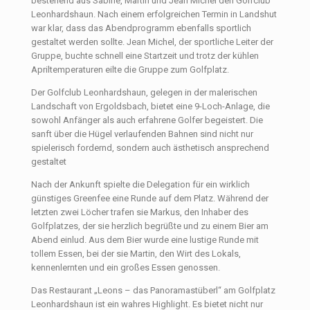
bestehend aus Sabine, Martin und Jean Michel den Golfclub
Leonhardshaun. Nach einem erfolgreichen Termin in Landshut
war klar, dass das Abendprogramm ebenfalls sportlich
gestaltet werden sollte. Jean Michel, der sportliche Leiter der
Gruppe, buchte schnell eine Startzeit und trotz der kühlen
Apriltemperaturen eilte die Gruppe zum Golfplatz.
Der Golfclub Leonhardshaun, gelegen in der malerischen
Landschaft von Ergoldsbach, bietet eine 9-Loch-Anlage, die
sowohl Anfänger als auch erfahrene Golfer begeistert. Die
sanft über die Hügel verlaufenden Bahnen sind nicht nur
spielerisch fordernd, sondern auch ästhetisch ansprechend
gestaltet
Nach der Ankunft spielte die Delegation für ein wirklich
günstiges Greenfee eine Runde auf dem Platz. Während der
letzten zwei Löcher trafen sie Markus, den Inhaber des
Golfplatzes, der sie herzlich begrüßte und zu einem Bier am
Abend einlud. Aus dem Bier wurde eine lustige Runde mit
tollem Essen, bei der sie Martin, den Wirt des Lokals,
kennenlernten und ein großes Essen genossen.
Das Restaurant „Leons – das Panoramastüberl“ am Golfplatz
Leonhardshaun ist ein wahres Highlight. Es bietet nicht nur