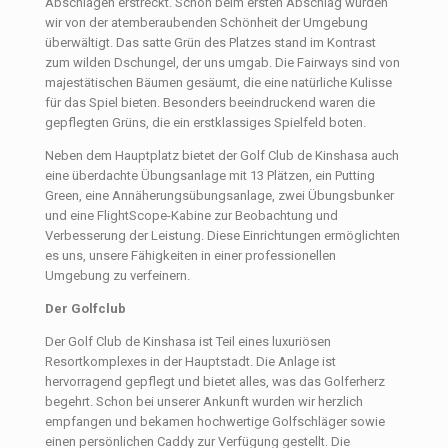
Abschlägen erstreckt. Schon beim ersten Abschlag wurden
wir von der atemberaubenden Schönheit der Umgebung
überwältigt. Das satte Grün des Platzes stand im Kontrast
zum wilden Dschungel, der uns umgab. Die Fairways sind von
majestätischen Bäumen gesäumt, die eine natürliche Kulisse
für das Spiel bieten. Besonders beeindruckend waren die
gepflegten Grüns, die ein erstklassiges Spielfeld boten.
Neben dem Hauptplatz bietet der Golf Club de Kinshasa auch
eine überdachte Übungsanlage mit 13 Plätzen, ein Putting
Green, eine Annäherungsübungsanlage, zwei Übungsbunker
und eine FlightScope-Kabine zur Beobachtung und
Verbesserung der Leistung. Diese Einrichtungen ermöglichten
es uns, unsere Fähigkeiten in einer professionellen
Umgebung zu verfeinern.
Der Golfclub
Der Golf Club de Kinshasa ist Teil eines luxuriösen
Resortkomplexes in der Hauptstadt. Die Anlage ist
hervorragend gepflegt und bietet alles, was das Golferherz
begehrt. Schon bei unserer Ankunft wurden wir herzlich
empfangen und bekamen hochwertige Golfschläger sowie
einen persönlichen Caddy zur Verfügung gestellt. Die