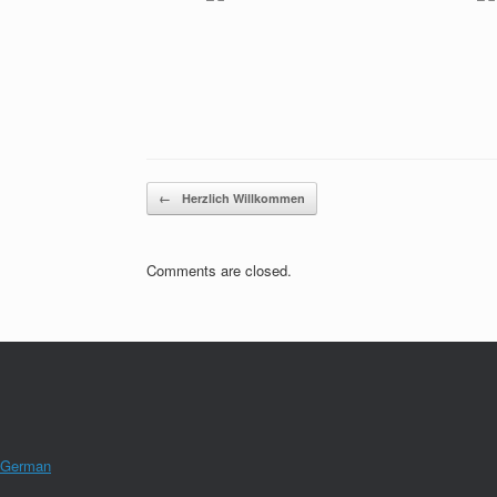
Post navigation
←
Herzlich Willkommen
Comments are closed.
German