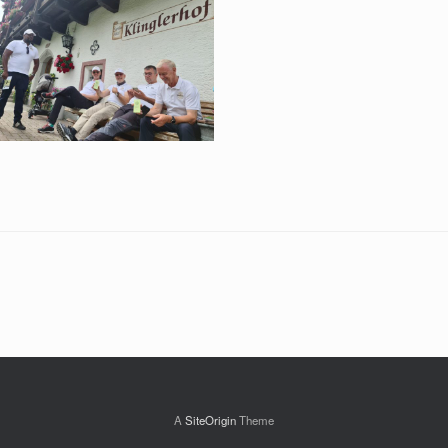
A
SiteOrigin
Theme