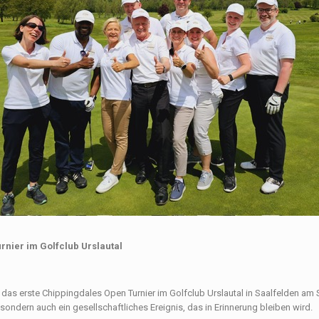
rnier im Golfclub Urslautal
r das erste Chippingdales Open Turnier im Golfclub Urslautal in Saalfelden am 
, sondern auch ein gesellschaftliches Ereignis, das in Erinnerung bleiben wird.