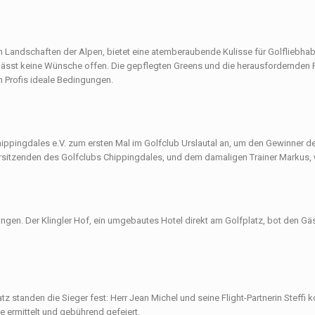
en Landschaften der Alpen, bietet eine atemberaubende Kulisse für Golfliebha
 lässt keine Wünsche offen. Die gepflegten Greens und die herausfordernden F
 Profis ideale Bedingungen.
Chippingdales e.V. zum ersten Mal im Golfclub Urslautal an, um den Gewinner d
sitzenden des Golfclubs Chippingdales, und dem damaligen Trainer Markus, wu
ngen. Der Klingler Hof, ein umgebautes Hotel direkt am Golfplatz, bot den Gä
anden die Sieger fest: Herr Jean Michel und seine Flight-Partnerin Steffi ko
 ermittelt und gebührend gefeiert.