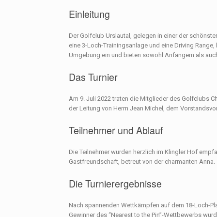
Einleitung
Der Golfclub Urslautal, gelegen in einer der schönst
eine 3-Loch-Trainingsanlage und eine Driving Range,
Umgebung ein und bieten sowohl Anfängern als auch
Das Turnier
Am 9. Juli 2022 traten die Mitglieder des Golfclubs 
der Leitung von Herrn Jean Michel, dem Vorstandsvor
Teilnehmer und Ablauf
Die Teilnehmer wurden herzlich im Klingler Hof empfa
Gastfreundschaft, betreut von der charmanten Anna.
Die Turnierergebnisse
Nach spannenden Wettkämpfen auf dem 18-Loch-Platz st
Gewinner des “Nearest to the Pin”-Wettbewerbs wurde