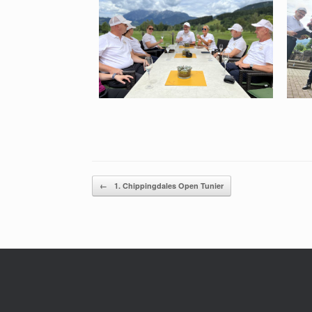
Post navigation
←
1. Chippingdales Open Tunier